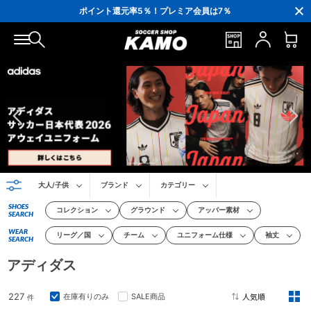
ポイント還元率5％！プレミア会員は7％
会員の方にはお誕生月に「10％OFFクーポン」プレゼント！
16,000円(税込)以上でシューズケースプレゼント！
3,300円(税込)以上で送料無料！
大人/子供
ブランド
カテゴリー
SHOES
コレクション
グラウンド
アッパー素材
SEARCH
WEAR
リーグ／国
チーム
ユニフォーム仕様
袖丈
SEARCH
アディダス
227
在庫有りのみ
SALE商品
件
2