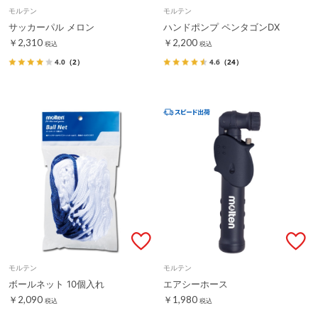
モルテン
モルテン
サッカーパル メロン
ハンドポンプ ペンタゴンDX
￥2,310
￥2,200
税込
税込
4.0
（2）
4.6
（24）
モルテン
モルテン
ボールネット 10個入れ
エアシーホース
￥2,090
￥1,980
税込
税込