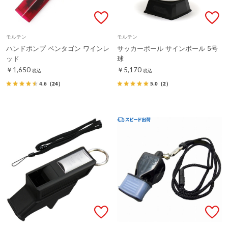
モルテン
モルテン
ハンドポンプ ペンタゴン ワインレ
サッカーボール サインボール 5号
ッド
球
￥1,650
￥5,170
税込
税込
4.6
（24）
5.0
（2）