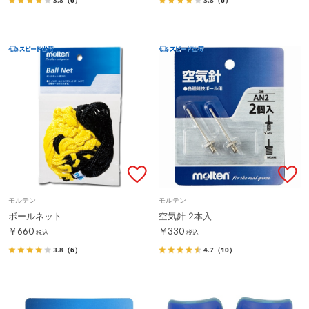
モルテン
モルテン
ボールネット
空気針 2本入
￥660
￥330
税込
税込
3.8
（6）
4.7
（10）