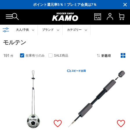
3,300円(税込)以上で送料無料！
ポイント還元率5％！プレミア会員は7％
会員の方にはお誕生月に「10％OFFクーポン」プレゼント！
16,000円(税込)以上でシューズケースプレゼント！
3,300円(税込)以上で送料無料！
大人/子供
ブランド
カテゴリー
モルテン
191
在庫有りのみ
SALE商品
件
2