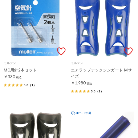
モルテン
モルテン
MC用針2本セット
エアラップテックシンガード Mサ
イズ
￥330
税込
￥1,980
税込
5.0
（1）
5.0
（2）