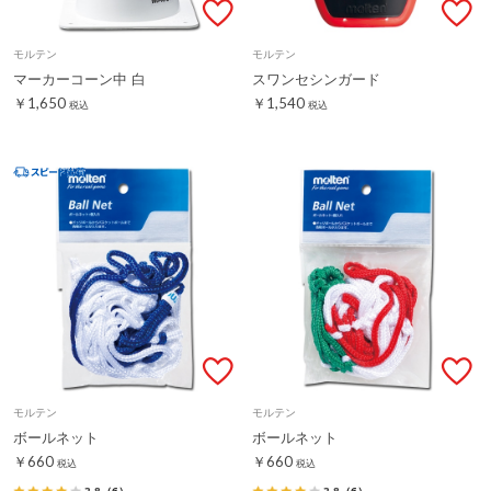
モルテン
モルテン
マーカーコーン中 白
スワンセシンガード
￥1,650
￥1,540
税込
税込
モルテン
モルテン
ボールネット
ボールネット
￥660
￥660
税込
税込
3.8
（6）
3.8
（6）