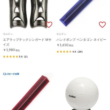
モルテン
モルテン
エアラップテックシンガード Mサ
ハンドポンプ ペンタゴン ネイビー
イズ
￥1,650
税込
￥1,980
税込
4.6
（24）
5.0
（2）