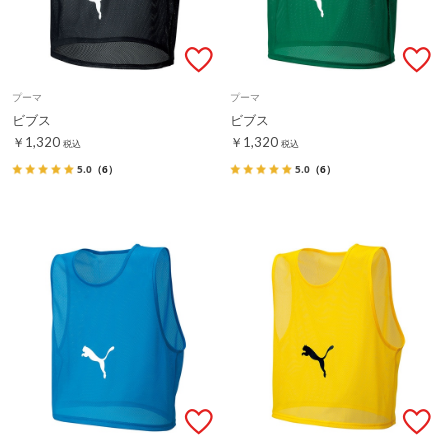
プーマ
プーマ
ビブス
ビブス
￥1,320
￥1,320
税込
税込
5.0
（6）
5.0
（6）