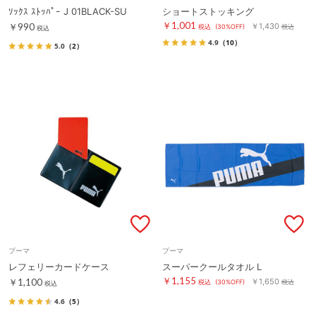
ｿｯｸｽ ｽﾄｯﾊﾟｰ J 01BLACK-SU
ショートストッキング
￥1,001
￥990
￥1,430
税込
(30%OFF)
税込
税込
4.9
（10）
5.0
（2）
プーマ
プーマ
レフェリーカードケース
スーパークールタオル L
￥1,155
￥1,100
￥1,650
税込
(30%OFF)
税込
税込
4.6
（5）