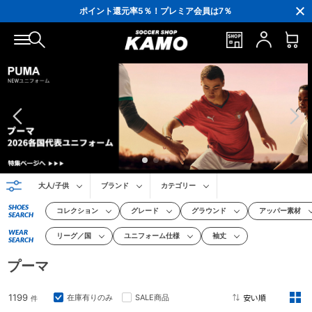
ポイント還元率5％！プレミア会員は7％
会員の方にはお誕生月に「10％OFFクーポン」プレゼント！
16,000円(税込)以上でシューズケースプレゼント！
3,300円(税込)以上で送料無料！
大人/子供
ブランド
カテゴリー
SHOES
コレクション
グレード
グラウンド
アッパー素材
SEARCH
WEAR
リーグ／国
ユニフォーム仕様
袖丈
SEARCH
プーマ
1199
在庫有りのみ
SALE商品
件
2