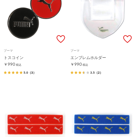
プーマ
プーマ
トスコイン
エンブレムホルダー
￥990
￥990
税込
税込
5.0
（3）
3.5
（2）