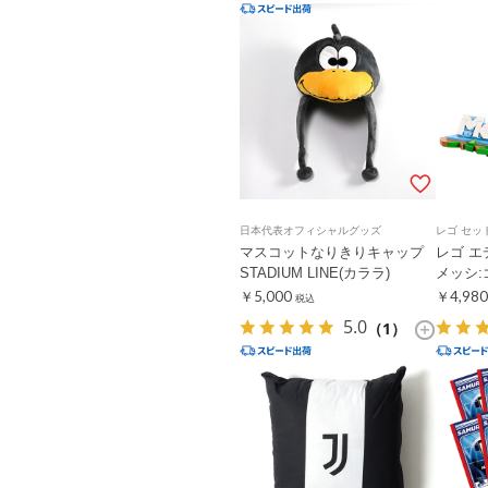
日本代表オフィシャルグッズ
レゴ セッ
マスコットなりきりキャップ
レゴ エ
STADIUM LINE(カララ)
メッシ
￥5,000
￥4,980
税込
5.0
（1）