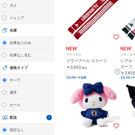
大人
ジュニア
在庫
在庫ありのみ
在庫なし含む
アディダス
アディダ
リヴァプール スカーフ
レアル・
カーフ
￥3,850
価格タイプ
税込
￥3,850
すべて
通常
セール
配送
指定なし