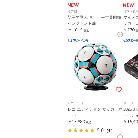
その他
日本代表
親子で学ぶ サッカー世界図鑑
マイメロ
イングランド編
ッカー日本
￥1,815
￥770
税込
レゴ セット
Jリーグ
レゴ エディション サッカーボ
2025
ール
レーデ
￥18,980
￥15,40
税込
5.0
（1）