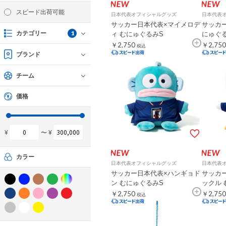
スピード出荷可能
日本代表オフィシャルグッズ
日本代表
サッカー日本代表×マイメロデ
サッカー
1
カテゴリー
ィ むにゅぐるみS
にゅぐ
￥2,750
￥2,750
税込
ブランド
チーム
価格
¥
〜 ¥
カラー
日本代表オフィシャルグッズ
日本代表
サッカー日本代表×ハンギョド
サッカ
ン むにゅぐるみS
ックル 
￥2,750
￥2,750
税込