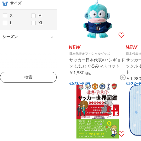
サイズ
S
M
L
XL
シーズン
日本代表オフィシャルグッズ
日本代表
サッカー日本代表×ハンギョド
サッカ
ン むにゅぐるみマスコット
ックル
ト
￥1,980
税込
検索
￥1,980