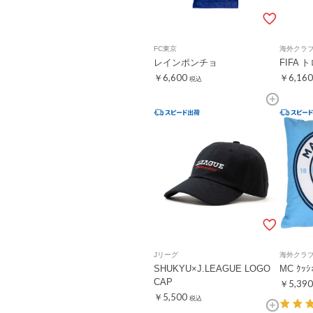
FC東京
海外クラ
レインポンチョ
FIFA
￥6,600
￥6,160
税込
Jリーグ
海外クラ
SHUKYU×J.LEAGUE LOGO
MC ｸｯｼ
CAP
￥5,390
￥5,500
税込