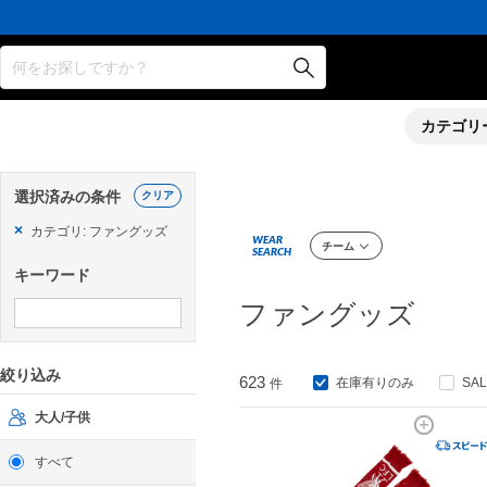
何をお探しですか？
カテゴリ
選択済みの条件
クリア
×
カテゴリ: ファングッズ
WEAR
チーム
SEARCH
キーワード
ファングッズ
絞り込み
623
在庫有りのみ
SA
件
大人/子供
すべて