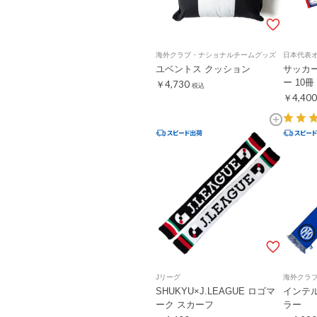
海外クラブ・ナショナルチームグッズ
日本代表
ユベントス クッション
サッカ
ー 10冊
￥4,730
税込
￥4,400
Jリーグ
海外クラ
SHUKYU×J.LEAGUE ロゴマ
インテ
ーク スカーフ
ラー