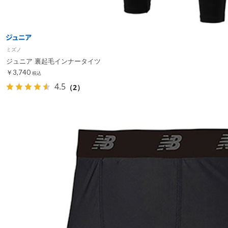
ミズノ
ジュニア 裏起毛インナータイツ
￥3,740
税込
4.5
（2）