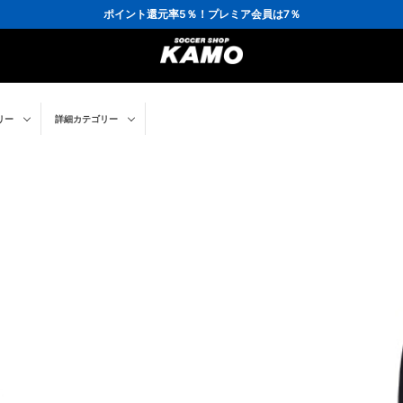
ポイント還元率5％！プレミア会員は7％
会員の方にはお誕生月に「10％OFFクーポン」プレゼント！
16,000円(税込)以上でシューズケースプレゼント！
3,300円(税込)以上で送料無料！
リー
詳細カテゴリー