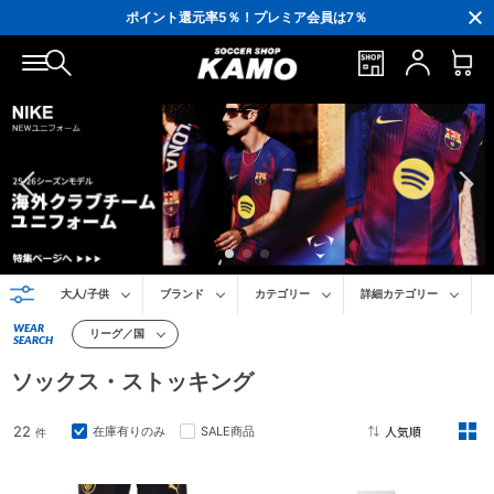
3,300円(税込)以上で送料無料！
ポイント還元率5％！プレミア会員は7％
会員の方にはお誕生月に「10％OFFクーポン」プレゼント！
16,000円(税込)以上でシューズケースプレゼント！
3,300円(税込)以上で送料無料！
大人/子供
ブランド
カテゴリー
詳細カテゴリー
WEAR
リーグ／国
SEARCH
ソックス・ストッキング
22
在庫有りのみ
SALE商品
件
2