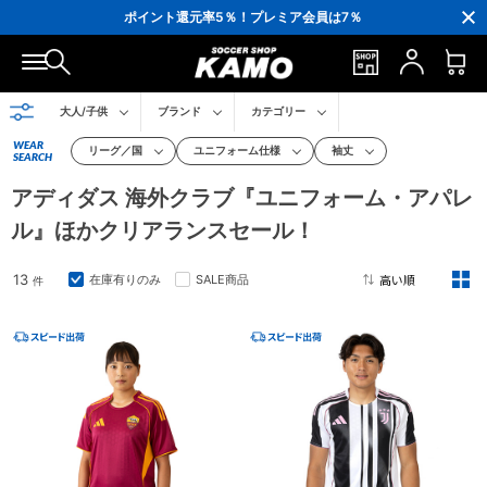
3,300円(税込)以上で送料無料！
ポイント還元率5％！プレミア会員は7％
会員の方にはお誕生月に「10％OFFクーポン」プレゼント！
16,000円(税込)以上でシューズケースプレゼント！
3,300円(税込)以上で送料無料！
大人/子供
ブランド
カテゴリー
WEAR
リーグ／国
ユニフォーム仕様
袖丈
SEARCH
アディダス 海外クラブ『ユニフォーム・アパレ
ル』ほかクリアランスセール！
13
在庫有りのみ
SALE商品
件
2