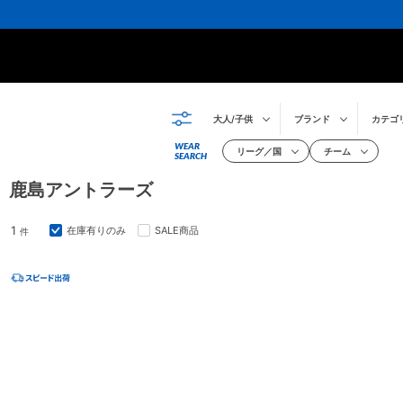
大人/子供
ブランド
カテゴ
WEAR
リーグ／国
チーム
SEARCH
鹿島アントラーズ
1
在庫有りのみ
SALE商品
件