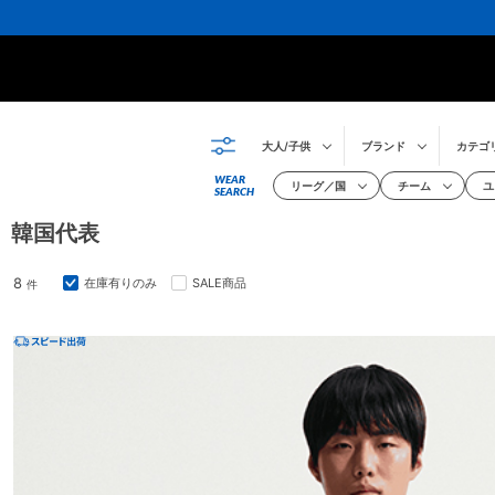
大人/子供
ブランド
カテゴ
WEAR
リーグ／国
チーム
ユ
SEARCH
韓国代表
8
在庫有りのみ
SALE商品
件