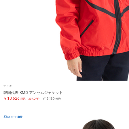
ナイキ
韓国代表 KMD アンセムジャケット
￥10,626
￥15,180
税込
(30%OFF)
税込