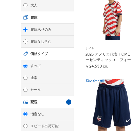
大人
在庫
在庫ありのみ
在庫なし含む
ナイキ
価格タイプ
2026 アメリカ代表 HOME
ーセンティックユニフォー
すべて
￥24,530
税込
通常
セール
配送
指定なし
スピード出荷可能