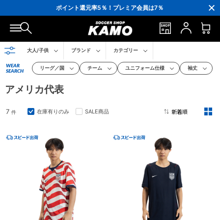
3,300円(税込)以上で送料無料！
ポイント還元率5％！プレミア会員は7％
会員の方にはお誕生月に「10％OFFクーポン」プレゼント！
16,000円(税込)以上でシューズケースプレゼント！
3,300円(税込)以上で送料無料！
大人/子供
ブランド
カテゴリー
WEAR
リーグ／国
チーム
ユニフォーム仕様
袖丈
SEARCH
アメリカ代表
7
在庫有りのみ
SALE商品
件
2