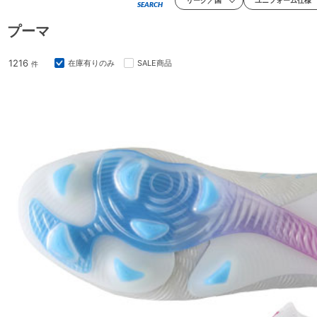
リーグ／国
ユニフォーム仕様
SEARCH
プーマ
1216
在庫有りのみ
SALE商品
件