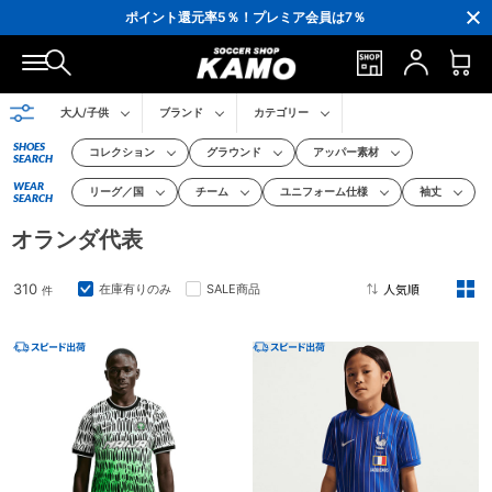
ポイント還元率5％！プレミア会員は7％
会員の方にはお誕生月に「10％OFFクーポン」プレゼント！
16,000円(税込)以上でシューズケースプレゼント！
3,300円(税込)以上で送料無料！
大人/子供
ブランド
カテゴリー
SHOES
コレクション
グラウンド
アッパー素材
SEARCH
WEAR
リーグ／国
チーム
ユニフォーム仕様
袖丈
SEARCH
オランダ代表
310
在庫有りのみ
SALE商品
件
2