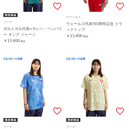
アディダス
プーマ
ウェールズ代表150周年記念 トラ
ポルトガル代表×サレヘ・ベンバリ
ックトップ
ー キング ジャージ
￥15,400
税込
￥15,400
税込
プーマ
プーマ