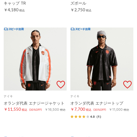
キャップ TR
ズボール
￥4,180
￥2,750
税込
税込
ナイキ
ナイキ
オランダ代表 エナジージャケット
オランダ代表 エナジートップ
￥11,550
￥7,700
￥16,500
￥11,000
税込
(30%OFF)
税込
税込
(30%OFF)
税込
4.0
（1）