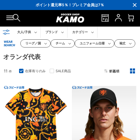
3,300円(税込)以上で送料無料！
ポイント還元率5％！プレミア会員は7％
会員の方にはお誕生月に「10％OFFクーポン」プレゼント！
16,000円(税込)以上でシューズケースプレゼント！
3,300円(税込)以上で送料無料！
大人/子供
ブランド
カテゴリー
WEAR
リーグ／国
チーム
ユニフォーム仕様
袖丈
SEARCH
オランダ代表
11
在庫有りのみ
SALE商品
件
2