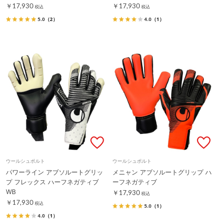
￥17,930
￥17,930
税込
税込
5.0
（2）
4.0
（1）
ウールシュポルト
ウールシュポルト
パワーライン アブソルートグリッ
メニャン アブソルートグリップ ハ
プ フレックス ハーフネガティブ
ーフネガティブ
WB
￥17,930
税込
￥17,930
税込
5.0
（1）
4.0
（1）