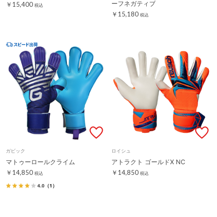
ーフネガティブ
￥15,400
税込
￥15,180
税込
ガビック
ロイシュ
マトゥーロールクライム
アトラクト ゴールドX NC
￥14,850
￥14,850
税込
税込
4.0
（1）