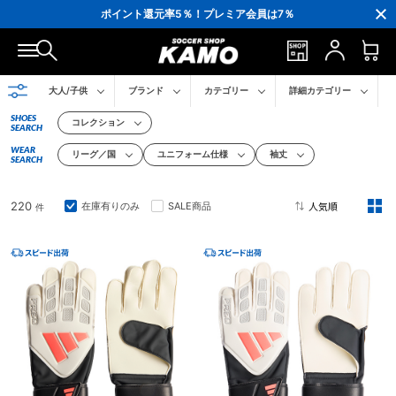
ポイント還元率5％！プレミア会員は7％
会員の方にはお誕生月に「10％OFFクーポン」プレゼント！
16,000円(税込)以上でシューズケースプレゼント！
3,300円(税込)以上で送料無料！
大人/子供
ブランド
カテゴリー
詳細カテゴリー
SHOES
コレクション
SEARCH
WEAR
リーグ／国
ユニフォーム仕様
袖丈
SEARCH
220
在庫有りのみ
SALE商品
件
2