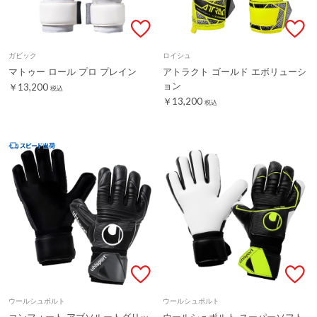
ガビック
ロイシュ
マトゥー ロール プロ プレイン
アトラクト ゴールド エボリューシ
ョン
￥13,200
税込
￥13,200
税込
ウールシュポルト
ウールシュポルト
コンフォート アブソルートグリッ
ウールシュポルト スーパーソフト