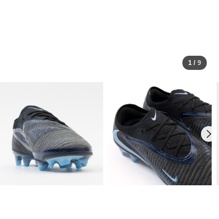
1
/
9