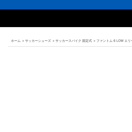
ホーム
>
サッカーシューズ
>
サッカースパイク 固定式
>
ファントム 6 LOW エリ