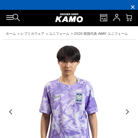
円
円
イ
員
円
円
(税
(税
ン
の
(税
(税
込)
込)
ト
方
込)
込)
以
以
還
に
以
以
上
上
元
は
上
上
で
で
率
お
で
で
シ
送
5％！
誕
シ
送
ュ
料
プ
生
ュ
料
ホーム
>
レプリカウェア
>
ユニフォーム
>
2026 韓国代表 AWAY ユニフォーム
ー
無
レ
月
ー
無
ズ
料！
ミ
に
ズ
料！
ケ
ア
「10％OFF
ケ
ー
会
ク
ー
ス
員
ー
ス
プ
は
ポ
プ
レ
7％
ン」
レ
ゼ
プ
ゼ
ン
レ
ン
ト！
ゼ
ト！
ン
ト！