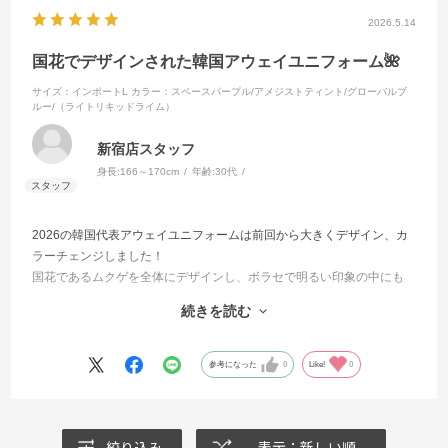
2026.5.14
国花でデザインされた韓国アウェイユニフォーム🌺
サイズ：インポートL
カラー：スペースパープル/アメジストティント/グローバルブ
ルー/（ライトリキッドライム）
新宿店スタッフ
身長:
166～170cm
年齢:
30代
2026の韓国代表アウェイユニフォームは前回から大きくデザイン、カ
ラーチェンジしました！
国花であるムクゲを全体にデザインし、ボラセで明るい印象の中にも
ライトイエローのエンブレムで強さも感じられるユニフォームです!
続きを読む
着こなしのおすすめは明るめのボトムスを合わせることでこれからの
季節にあったコーデを組むことができます!
カーゴパンツにサンダルなどの合わせも夏らしくていいですね🌻
参考になった
0
Like!
0
絞り込み
表示：新しい順