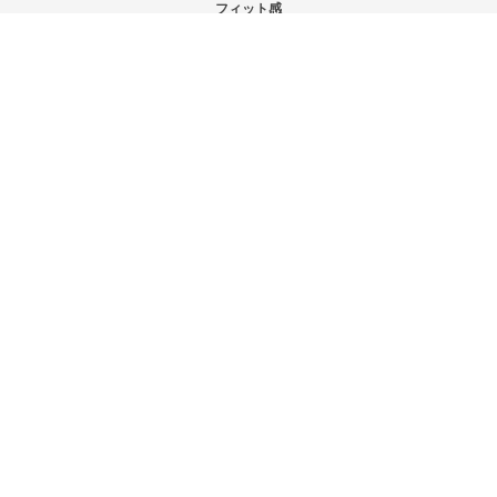
フィット感
ゆったり
タイト
サイズ感
小さい
大きい
重量感
軽い
重い
硬さ
硬め
柔らかめ
グリップ感
弱い
強い
絞り込み
表示：新しい順