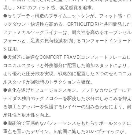
現し、360°のフィット感、素足感覚を追求。
●セミブーティ構造のプライムニットタンが、フィット感・ロ
ックダウン・快適性を高める。ORTHOLITE(R)と共同開発した
アナトミカルソックライナーは、耐久性を高めるオープンセル
フォームと、足裏の負荷軽減を助けるコンフォートインサート
を採用。
●天然芝に最適なCOMFORT FRAME(コンフォートフレーム)。
コニカルスタッドと外側部分に配置した追加スタッドにより、
より優れた圧分散を実現。戦略的に配置した３つのセミコニカ
ルスタッドが回転時のトラクションを確保。
●進化を遂げたフュージョンスキン。ソフトなカウレザーにア
ディダス独自のテクノロジーを駆使した水分のしみこみを抑え
る加工とアッパーを保護するレイヤーの組み合わせにより、耐
摩耗性と耐水性を向上。
●機能的で直感的なパフォーマンスをもたらすボールタッチに
重点を置いたデザイン。広範囲に施した3Dハプティックが、