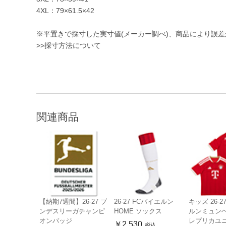
4XL：79×61.5×42
※平置きで採寸した実寸値(メーカー調べ)、商品により誤
>>採寸方法について
関連商品
【納期7週間】26-27 ブ
26-27 FCバイエルン
キッズ 26-2
ンデスリーガチャンピ
HOME ソックス
ルンミュンヘ
オンバッジ
レプリカユ
￥2,530
税込