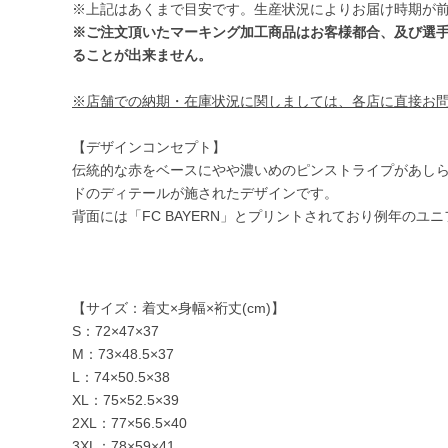
※上記はあくまで目安です。生産状況によりお届け時期が
※ご注文頂いたマーキング加工商品はお客様都合、及び選
ることが出来ません。
※店舗での納期・在庫状況に関しましては、各店に直接お
【デザインコンセプト】
伝統的な赤をベースにやや濃いめのピンストライプがあしらわ
ドのディテールが施されたデザインです。
背面には「FC BAYERN」とプリントされており例年の
【サイズ：着丈×身幅×裄丈(cm)】
S：72×47×37
M：73×48.5×37
L：74×50.5×38
XL：75×52.5×39
2XL：77×56.5×40
3XL：78×59×41