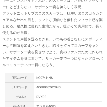
ギーにインスパイアされたこのスカーフは、ただのアクセサリ
ーにとどまらない、サポーター魂を誇らしく表現。
フラットニットリブのこのスカーフは、肌寒い試合の日もカジ
ュアルな外出の日も、ソフトな肌触りと優れたフィット感を楽
しめる。耐久性に優れた生地だから、暖かくて実用的で、長く
使えるのが自慢。
スタンドで声援を送るときも、いつもの着こなしにスポーティ
ーな雰囲気を加えたいときも、誇りを持ってスカーフをまと
い、サポーター魂を見せつけよう。真のファンのために作られ
たアイテムを身に着けて、サッカー愛で一つになったグローバ
ルコミュニティの一員になろう。
商品コード
KC0741-NS
JANコード
4068816262940
モデルNo
DVX02
商品仕様
アクリル100%