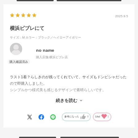
2025.9.5
横浜ビブレにて
サイズ：M
カラー：ブラック／ヘイローアイボリー
no name
購入店舗:
横浜ビブレ店
ラスト1着？らしきのが残ってくれていて、サイズもドンピシャだった
ので即購入しました。
シンプルかつ様式美も感じるデザインで素晴らしいです。
店員さんにマーキングもご提案頂きましたが、個人的な好みでそのま
続きを読む
ま持ち帰りしました
このたびはお世話さまでした！
参考になった
0
Like!
1