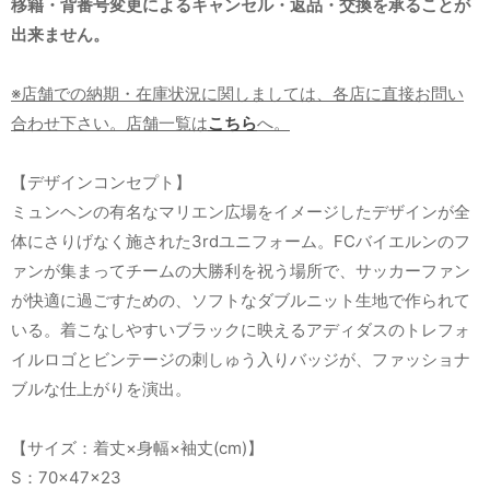
移籍・背番号変更によるキャンセル・返品・交換を承ることが
出来ません。
※店舗での納期・在庫状況に関しましては、各店に直接お問い
合わせ下さい。店舗一覧は
こちら
へ。
【デザインコンセプト】
ミュンヘンの有名なマリエン広場をイメージしたデザインが全
体にさりげなく施された3rdユニフォーム。FCバイエルンのフ
ァンが集まってチームの大勝利を祝う場所で、サッカーファン
が快適に過ごすための、ソフトなダブルニット生地で作られて
いる。着こなしやすいブラックに映えるアディダスのトレフォ
イルロゴとビンテージの刺しゅう入りバッジが、ファッショナ
ブルな仕上がりを演出。
【サイズ：着丈×身幅×袖丈(cm)】
S：70×47×23