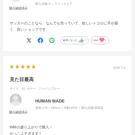
購入店舗:
オンラインストア
サッカーのことなら、なんでも売っていて、欲しいトコロに手が届
く、良いショップです
参考になった
0
Like!
0
2026.7.4
見た目最高
サイズ：XL
カラー：ジャパンブルー
HUMAN MADE
身長:
176～180cm
年齢:
40代
購入店舗:
原宿店
W杯の盛り上がりで購入！
かっこよすぎます！