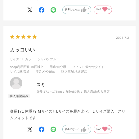
参考になった
0
Like!
0
2026.7.2
カッコいい
サイズ：L
カラー：ジャパンブルー
shop利用回数
:10回以上
用途
:自分用
フィット感
:ややタイト
サイズ感
:普通
厚み
:やや薄め
購入店舗
:名古屋店
スミ
身長:
171～175cm
年齢:
50代
購入店舗:
名古屋店
身長171 体重79 ＭサイズとLサイズを履き比べ、Ｌサイズ購入 スリ
ムフィットです
参考になった
0
Like!
0