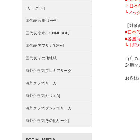
＊日本代
Jリーグ[J2]
└ノッ
国代表[欧州(UEFA)]
【対象
■日本
国代表[南米(CONMEBOL)]
■各国
└上記
国代表[アフリカ(CAF)]
国代表[その他地域]
当店の
24時
海外クラブ[プレミアリーグ]
お客様
海外クラブ[リーガ]
海外クラブ[セリエA]
海外クラブ[ブンデスリーガ]
海外クラブ[その他リーグ]