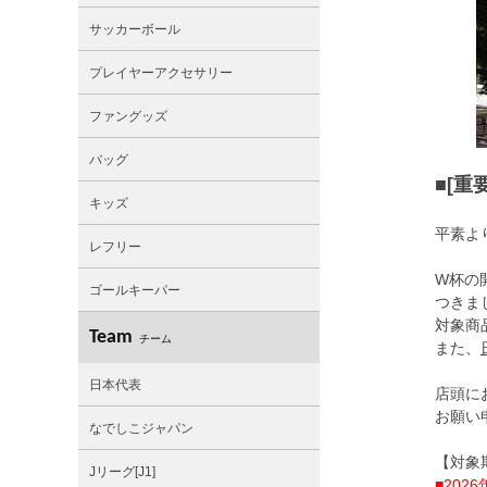
サッカーボール
プレイヤーアクセサリー
ファングッズ
バッグ
■[
キッズ
平素よ
レフリー
W杯の
ゴールキーパー
つきま
対象商
Team
チーム
また、
日本代表
店頭に
お願い
なでしこジャパン
【対象
Jリーグ[J1]
■202