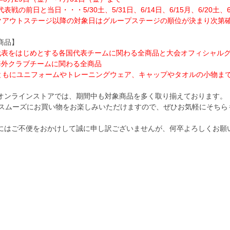
表戦の前日と当日・・・5/30土、5/31日、6/14日、6/15月、6/20土、6/
クアウトステージ以降の対象日はグループステージの順位が決まり次第
商品】
代表をはじめとする各国代表チームに関わる全商品と大会オフィシャル
海外クラブチームに関わる全商品
ともにユニフォームやトレーニングウェア、キャップやタオルの小物ま
オンラインストアでは、期間中も対象商品を多く取り揃えております。
間スムーズにお買い物をお楽しみいただけますので、ぜひお気軽にそちら
にはご不便をおかけして誠に申し訳ございませんが、何卒よろしくお願