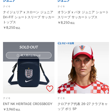
ナイキ
ナイキ
ナイジェリア x スローン ジュニア
オランダ x パタ ジュニア ショート
Dri-FIT ショートスリーブ サッカー
スリーブ サッカートップス
トップス
￥8,250
税込
￥8,250
税込
SOLD OUT
再入荷のお知らせ
ナイキ
ナイキ
ENT NK HERITAGE CROSSBODY
クロアチア代表 26-27 クラブキャ
ップ ポリ 5P
￥3,960
税込