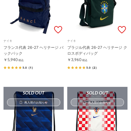
ナイキ
ナイキ
フランス代表 26-27 ヘリテージ バ
ブラジル代表 26-27 ヘリテージ ク
ックパック
ロスボディバッグ
￥5,940
￥3,960
税込
税込
5.0
（1）
5.0
（2）
SOLD OUT
SOLD OUT
再入荷のお知らせ
再入荷のお知らせ