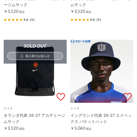
ージムサック
ムサック
￥3,520
￥3,520
税込
税込
5.0
（1）
5.0
（1）
SOLD OUT
再入荷のお知らせ
ナイキ
ナイキ
オランダ代表 26-27 アカデミージ
イングランド代表 26-27 エイペッ
ムサック
クス バケットハット
￥3,520
￥5,060
税込
税込