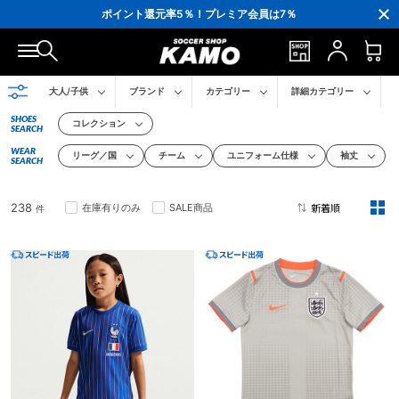
ポイント還元率5％！プレミア会員は7％
会員の方にはお誕生月に「10％OFFクーポン」プレゼント！
16,000円(税込)以上でシューズケースプレゼント！
3,300円(税込)以上で送料無料！
大人/子供
ブランド
カテゴリー
詳細カテゴリー
SHOES
コレクション
SEARCH
WEAR
リーグ／国
チーム
ユニフォーム仕様
袖丈
SEARCH
238
在庫有りのみ
SALE商品
件
2