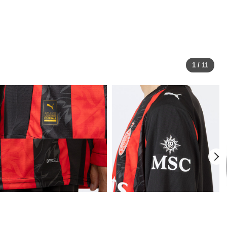
1
/
11