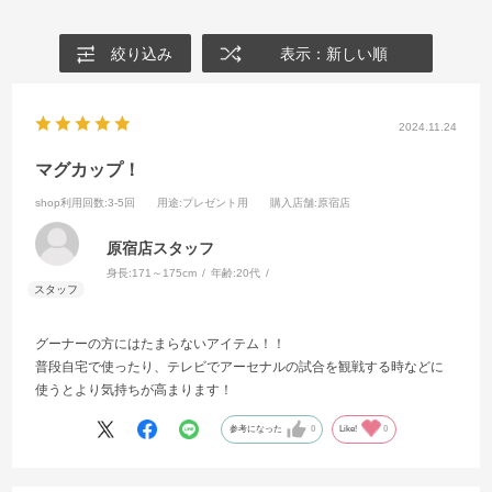
絞り込み
表示：新しい順
2024.11.24
マグカップ！
shop利用回数
:3-5回
用途
:プレゼント用
購入店舗
:原宿店
原宿店スタッフ
身長:
171～175cm
年齢:
20代
グーナーの方にはたまらないアイテム！！
普段自宅で使ったり、テレビでアーセナルの試合を観戦する時などに
使うとより気持ちが高まります！
参考になった
0
Like!
0