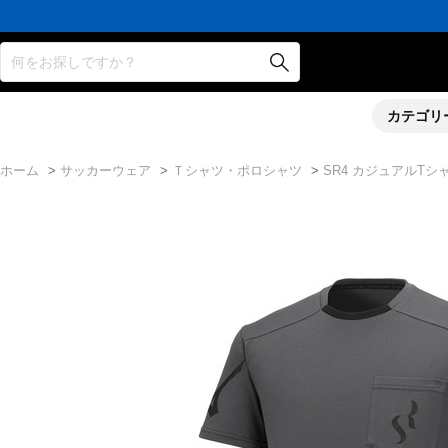
何をお探しですか？
カテゴリ
ホーム
>
サッカーウェア
>
Ｔシャツ・ポロシャツ
>
SR4 カジュアルTシ