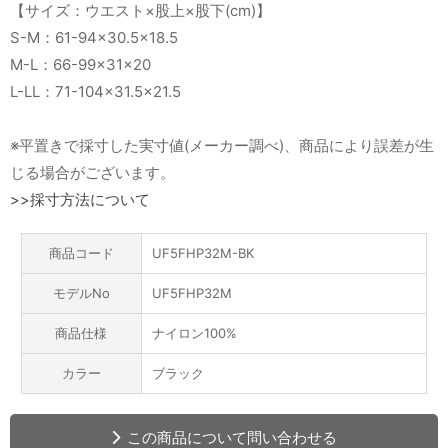
【サイズ：ウエスト×股上×股下(cm)】
S-M：61-94×30.5×18.5
M-L：66-99×31×20
L-LL：71-104×31.5×21.5
※平置きで採寸した実寸値(メーカー調べ)、商品により誤差が生
じる場合がございます。
>>採寸方法について
商品コード
UF5FHP32M-BK
モデルNo
UF5FHP32M
商品仕様
ナイロン100%
カラー
ブラック
この商品について問い合わせる