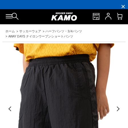
円
円
イ
員
円
円
(税
(税
ン
の
(税
(税
込)
込)
ト
方
込)
込)
以
以
還
に
以
以
上
上
元
は
上
上
で
で
率
お
で
で
シ
送
5％！
誕
シ
送
ュ
料
プ
生
ュ
料
ホーム
>
サッカーウェア
>
ハーフパンツ・3/4パンツ
ー
無
レ
月
ー
無
ズ
料！
ミ
に
ズ
料！
>
AWAY DAYS ナイロンウーブンショートパンツ
ケ
ア
「10％OFF
ケ
ー
会
ク
ー
ス
員
ー
ス
プ
は
ポ
プ
レ
7％
ン」
レ
ゼ
プ
ゼ
ン
レ
ン
ト！
ゼ
ト！
ン
ト！