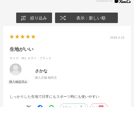
絞り込み
表示：新しい順
2026.4.23
生地がいい
サイズ：M-L
カラー：ブラック
さかな
購入店舗:
梅田店
しっかりした生地で日常にもスポーツ時にも使いやすい
参考になった
0
Like!
0
絞り込み
表示：新しい順