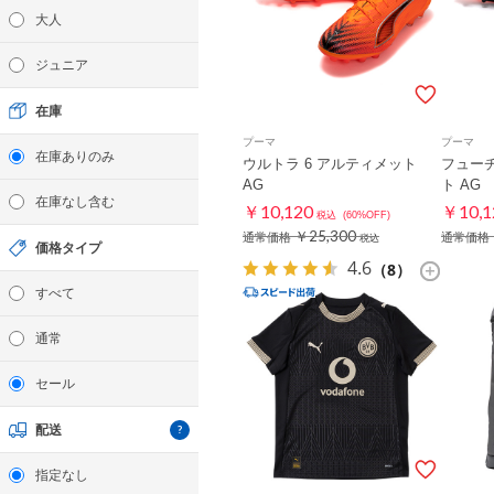
大人
ジュニア
在庫
プーマ
プーマ
在庫ありのみ
ウルトラ 6 アルティメット
フューチ
AG
ト AG
在庫なし含む
￥10,120
￥10,1
税込
(60%OFF)
￥25,300
通常価格
通常価格
税込
価格タイプ
4.6
（8）
すべて
通常
セール
配送
指定なし