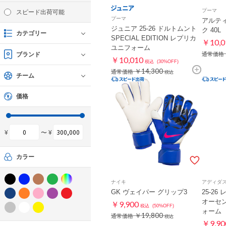
プーマ
スピード出荷可能
プーマ
アルティ
ジュニア 25-26 ドルトムント
ク 40L
カテゴリー
SPECIAL EDITION レプリカ
￥10,0
ユニフォーム
ブランド
通常価格
￥10,010
税込
(30%OFF)
￥14,300
通常価格
税込
チーム
価格
¥
〜 ¥
カラー
ナイキ
アディダ
GK ヴェイパー グリップ3
25-26
オーセ
￥9,900
税込
(50%OFF)
ォーム
￥19,800
通常価格
税込
￥9,90