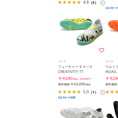
4.8
（5）
プーマ
プーマ
フューチャー 9 マッチ
ウルトラ
CREATIVITY TT
HG/AG
￥9,240
￥9,24
税込
(30%OFF)
￥13,200
通常価格
通常価格
税込
5.0
（1）