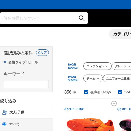
何をお探しですか？
カテゴリ
選択済みの条件
クリア
×
価格タイプ: セール
SHOES
コレクション
グレード
SEARCH
キーワード
WEAR
チーム
ユニフォーム仕様
SEARCH
856
在庫有りのみ
SA
件
絞り込み
大人/子供
すべて