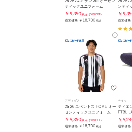
25-26 ACミラン 3rd オーセン
25-26
ティックユニフォーム
ンティ
￥9,350
￥9,35
税込
(50%OFF)
￥18,700
通常価格
通常価格
税込
アディダス
ナイキ
25-26 ユベントス HOME オー
ティエ
センティックユニフォーム
FTBL L
￥9,350
￥9,24
税込
(50%OFF)
￥18,700
通常価格
通常価格
税込