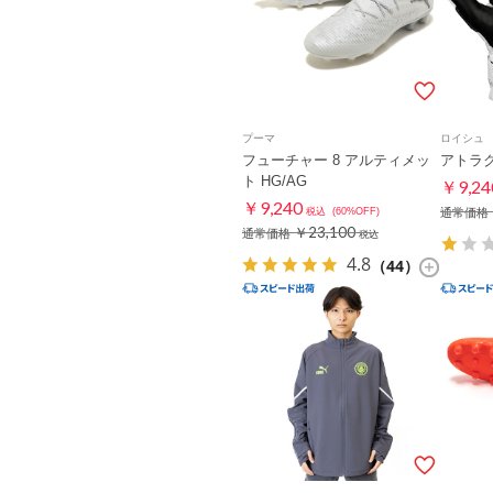
プーマ
ロイシュ
フューチャー 8 アルティメッ
アトラク
ト HG/AG
￥9,24
￥9,240
税込
(60%OFF)
通常価格
￥23,100
通常価格
税込
4.8
（44）