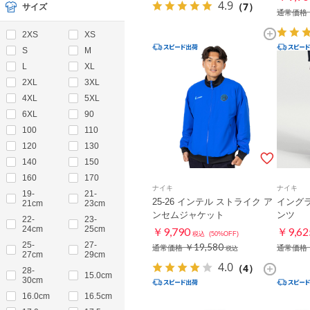
4.9
（7）
サイズ
通常価格
2XS
XS
S
M
L
XL
2XL
3XL
4XL
5XL
6XL
90
100
110
120
130
140
150
160
170
ナイキ
ナイキ
19-
21-
25-26 インテル ストライク ア
イング
21cm
23cm
ンセムジャケット
ンツ
22-
23-
24cm
25cm
￥9,790
￥9,62
税込
(50%OFF)
25-
27-
￥19,580
通常価格
通常価格
税込
27cm
29cm
4.0
（4）
28-
15.0cm
30cm
16.0cm
16.5cm