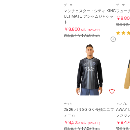
プーマ
プーマ
マンチェスター・シティ KING
フューチ
ULTIMATE アンセムジャケッ
￥8,80
ト
通常価格
￥8,800
税込
(50%OFF)
￥17,600
通常価格
税込
ナイキ
アンブロ
25-26 パリSG GK 長袖ユニフ
AWAY
ォーム
フジッ
￥8,525
￥8,47
税込
(50%OFF)
￥17,050
通常価格
通常価格
税込