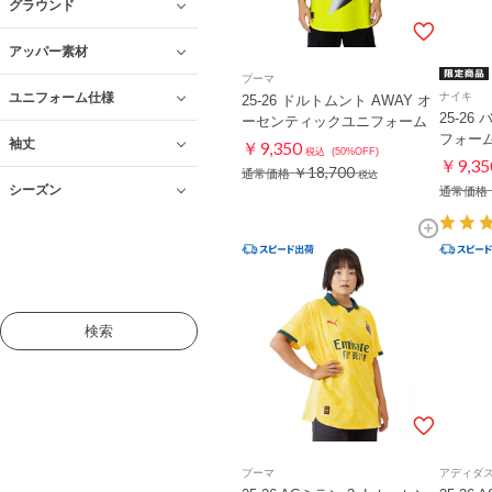
グラウンド
アッパー素材
プーマ
ユニフォーム仕様
ナイキ
25-26 ドルトムント AWAY オ
25-26
ーセンティックユニフォーム
フォー
袖丈
￥9,350
税込
(50%OFF)
￥9,35
￥18,700
通常価格
税込
シーズン
通常価格
検索
プーマ
アディダ