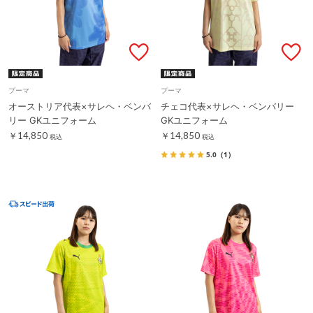
プーマ
プーマ
オーストリア代表×サレヘ・ベンバ
チェコ代表×サレヘ・ベンバリー
リー GKユニフォーム
GKユニフォーム
￥14,850
￥14,850
税込
税込
5.0
（1）