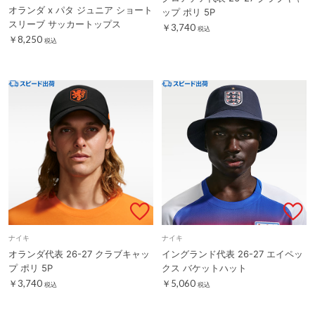
オランダ x パタ ジュニア ショート
ップ ポリ 5P
スリーブ サッカートップス
￥3,740
税込
￥8,250
税込
ナイキ
ナイキ
オランダ代表 26-27 クラブキャッ
イングランド代表 26-27 エイペッ
プ ポリ 5P
クス バケットハット
￥3,740
￥5,060
税込
税込