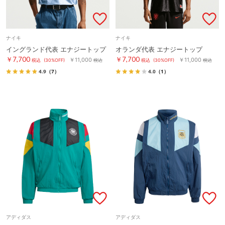
ナイキ
ナイキ
イングランド代表 エナジートップ
オランダ代表 エナジートップ
￥7,700
￥7,700
￥11,000
￥11,000
税込
(30%OFF)
税込
税込
(30%OFF)
税込
4.9
（7）
4.0
（1）
アディダス
アディダス