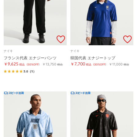
ナイキ
ナイキ
フランス代表 エナジーパンツ
韓国代表 エナジートップ
￥9,625
￥7,700
￥13,750
￥11,000
税込
(30%OFF)
税込
税込
(30%OFF)
税込
5.0
（1）