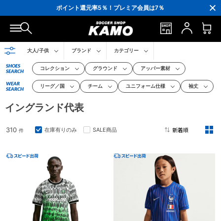
ポイント還元率5％！プレミア会員は7％
会員の方にはお誕生月に「10％OFFクーポン」プレゼント！
16,000円(税込)以上でシューズケースプレゼント！
3,300円(税込)以上で送料無料！
大人/子供
ブランド
カテゴリー
SHOES
コレクション
グラウンド
アッパー素材
SEARCH
WEAR
リーグ／国
チーム
ユニフォーム仕様
袖丈
SEARCH
イングランド代表
310
在庫有りのみ
SALE商品
件
2