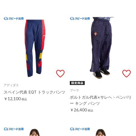
アディダス
プーマ
スペイン代表 EQT トラックパンツ
ポルトガル代表×サレヘ・ベンバリ
￥12,100
税込
ー キング パンツ
￥26,400
税込