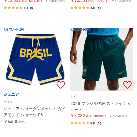
￥12,551
￥12,551
￥17,930
￥17,930
税込
(30%OFF)
税込
税込
(30%OFF)
税込
4.4
（5）
4.8
（5）
ナイキ
ナイキ
2026 ブラジル代表 ストライク シ
ジュニア ジョーダンメッシュ ダイ
ョート
アモンド ショーツ P6
￥5,082
￥7,260
税込
(30%OFF)
税込
￥6,600
税込
5.0
（1）