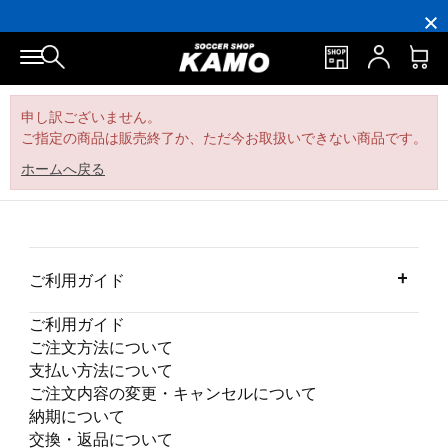
16,000
3,300
ポ
会
16,000
3,300
円
円
イ
員
円
円
(税
(税
ン
の
(税
(税
込)
込)
ト
方
込)
込)
以
以
還
に
以
以
上
上
元
は
上
上
で
で
率
お
で
で
シ
送
5％！
誕
シ
送
申し訳ございません。
ュ
料
プ
生
ュ
料
ご指定の商品は販売終了か、ただ今お取扱いできない商品です。
ー
無
レ
月
ー
無
ズ
料！
ミ
に
ズ
料！
ケ
ア
「10％OFF
ケ
ホームへ戻る
ー
会
ク
ー
ス
員
ー
ス
プ
は
ポ
プ
レ
7％
ン」
レ
ゼ
プ
ゼ
ン
レ
ン
ト！
ゼ
ト！
ン
ご利用ガイド
ト！
ご利用ガイド
ご注文方法について
支払い方法について
ご注文内容の変更・キャンセルについて
納期について
交換・返品について