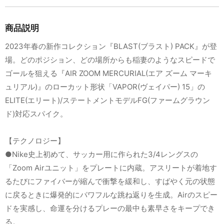
商品説明
2023年春の新作コレクション『BLAST(ブラスト) PACK』が登
場。どのポジション、どの場所からも稲妻のようなスピードで
ゴールを狙える『AIR ZOOM MERCURIAL(エア ズーム マーキ
ュリアル)』のローカット形状「VAPOR(ヴェイパー) 15」の
ELITE(エリート)/ステートメントモデルFG(ファームグラウン
ド)対応スパイク。
【テクノロジー】
●Nike史上初めて、サッカー用に作られた3/4レングスの
「Zoom Airユニット」をプレートに内蔵。アスリートが着地す
るたびにファイバーが縮んで衝撃を緩和し、すばやく元の状態
に戻るときに爆発的にパワフルな跳ね返りを生成。Airのスピー
ドを実感し、命運を分けるプレーの最中も素早さをキープでき
る。