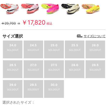
￥17,820
￥29,700
⇒
税込
サイズ選択
サイズについて
24.0
24.5
25.0
25.5
26.0
SOLDOUT
SOLDOUT
SOLDOUT
SOLDOUT
SOLDOUT
26.5
27.0
27.5
28.0
28.5
SOLDOUT
SOLDOUT
SOLDOUT
SOLDOUT
SOLDOUT
29.0
29.5
30.0
SOLDOUT
SOLDOUT
SOLDOUT
選択されたサイズ：