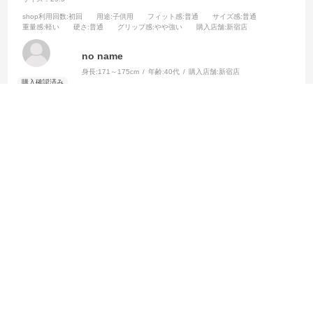
shop利用回数
:初回
用途
:子供用
フィット感
:普通
サイズ感
:普通
重量感
:軽い
硬さ
:普通
グリップ感
:やや強い
購入店舗
:新宿店
no name
身長:
171～175cm
年齢:
40代
購入店舗:
新宿店
茨城在住で近傍に品揃えの良いサッカーショップがありませんでし
た。新宿まで足をのばした甲斐がありました。地元ではみたことがな
い品揃えに感動しました。店員さんもサイズのアドバイスが的確でと
ても頼りになりました。
参考になった
0
Like!
0
2024.6.21
いい店員さんでした。
サイズ：26.5