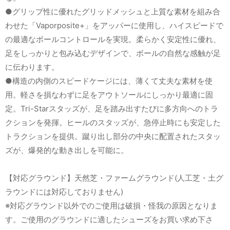
●グリップ性に優れたグリッドメッシュと上質な素材を組み合
わせた「Vaporposite+」をアッパーに使用し、ハイスピードで
の最適なボールコントロールを実現。柔らかく安定性に優れ、
足をしっかりと包み込むデザインで、ボールの自然な感触が足
に伝わります。
●構造の内側のスピードケージには、薄くて丈夫な素材を使
用。軽さを損なわずに足をアウトソールにしっかり最適に固
定。Tri-Starスタッズが、足を踏み出すたびに多方向へのトラ
クションを発揮。ヒールのスタッズが、急停止時にも安定した
トラクションを提供。蹴り出し部分の中央に配置されたスタッ
ズが、爆発的な動き出しを可能に。
【対応グラウンド】天然芝・ファームグラウンド(人工芝・土グ
ラウンドには対応しておりません)
※対応グラウンド以外でのご使用は破損・怪我の原因となりま
す。ご使用のグラウンドに適したシューズをお買い求め下さ