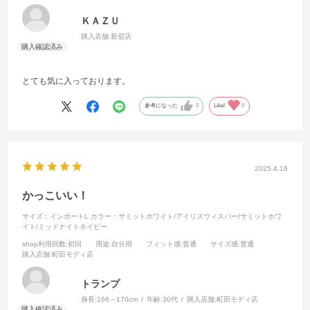
ＫＡＺＵ
購入店舗:
新宿店
とても気に入っております。
参考になった
0
Like!
0
2025.4.16
かっこいい！
サイズ：インポートL
カラー：サミットホワイト/アイリスウィスパー/サミットホワ
イト/ミッドナイトネイビー
shop利用回数
:初回
用途
:自分用
フィット感
:普通
サイズ感
:普通
購入店舗
:町田モディ店
トランプ
身長:
166～170cm
年齢:
30代
購入店舗:
町田モディ店