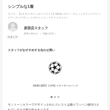
シンプルな1着
サイズ：【U.S.サイズ/インポートサイズ】MENS
カラー：サミットホワイト/アイリ
スウィスパー/サミットホワイト/ミッドナイトネイビー
原宿店スタッフ
身長:
180cm～
年齢:
20代
スタッフがおすすめする合わせ買い
【納期1週間】CUP戦 スターボールバッチ
モノトーンカラーでデザインされたクレストは織りワッペン縫付けさ
れているので耐久性があります。