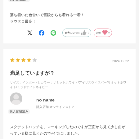
落ち着いた色合いで普段からも着れる一着！
ラウタロ最高！
参考になった
0
Like!
0
2024.12.22
満足していますが？
サイズ：インポートL
カラー：サミットホワイト/アイリスウィスパー/サミットホワ
イト/ミッドナイトネイビー
no name
購入店舗:
オンラインストア
スクデットバッチを、マーキングしたのですが正面から見て少し曲が
っている様に見えたので⭐️4つにしました。