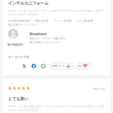
インテルユニフォーム
サイズ：インポートL
カラー：サミットホワイト/アイリスウィスパー/サミットホワ
イト/ミッドナイトネイビー
shop利用回数
:初回
用途
:自分用
フィット感
:普通
サイズ感
:普通
購入店舗
:オンラインストア
Morpheus
身長:
171～175cm
年齢:
30代
購入店舗:
オンラインストア
カッコいいです
参考になった
0
Like!
0
2025.5.31
とても良い
サイズ：インポートXL
カラー：サミットホワイト/アイリスウィスパー/サミットホワ
イト/ミッドナイトネイビー