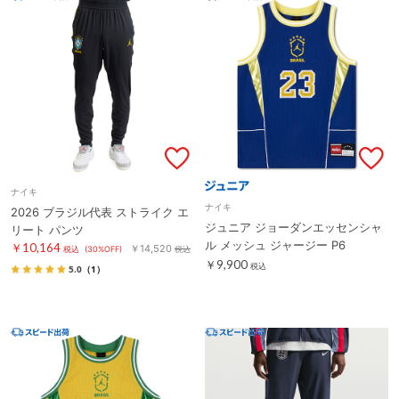
ナイキ
ナイキ
2026 ブラジル代表 ストライク エ
ジュニア ジョーダンエッセンシャ
リート パンツ
ル メッシュ ジャージー P6
￥10,164
￥14,520
税込
(30%OFF)
税込
￥9,900
税込
5.0
（1）