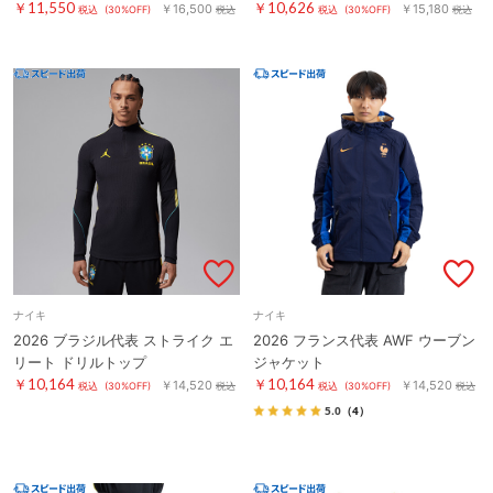
￥11,550
￥10,626
￥16,500
￥15,180
税込
(30%OFF)
税込
税込
(30%OFF)
税込
ナイキ
ナイキ
2026 ブラジル代表 ストライク エ
2026 フランス代表 AWF ウーブン
リート ドリルトップ
ジャケット
￥10,164
￥10,164
￥14,520
￥14,520
税込
(30%OFF)
税込
税込
(30%OFF)
税込
5.0
（4）