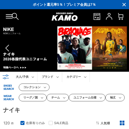
ポイント還元率5％！プレミア会員は7％
会員の方にはお誕生月に「10％OFFクーポン」プレゼント！
16,000円(税込)以上でシューズケースプレゼント！
3,300円(税込)以上で送料無料！
大人/子供
ブランド
カテゴリー
SHOES
コレクション
SEARCH
WEAR
リーグ／国
チーム
ユニフォーム仕様
袖丈
SEARCH
ナイキ
120
在庫有りのみ
SALE商品
件
2