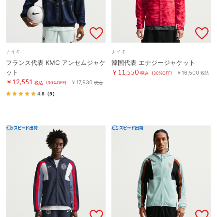
ナイキ
ナイキ
フランス代表 KMC アンセムジャケ
韓国代表 エナジージャケット
ット
￥11,550
￥16,500
税込
(30%OFF)
税込
￥12,551
￥17,930
税込
(30%OFF)
税込
4.8
（5）