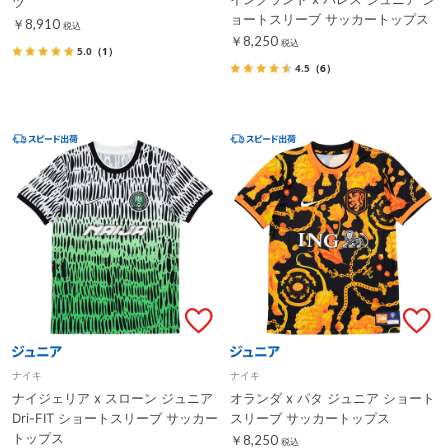
ツ
ョートスリーブ サッカートップス
￥8,910
税込
￥8,250
税込
5.0
（1）
4.5
（6）
ナイキ
ナイキ
ナイジェリア x スローン ジュニア
オランダ x パタ ジュニア ショート
Dri-FIT ショートスリーブ サッカー
スリーブ サッカートップス
トップス
￥8,250
税込