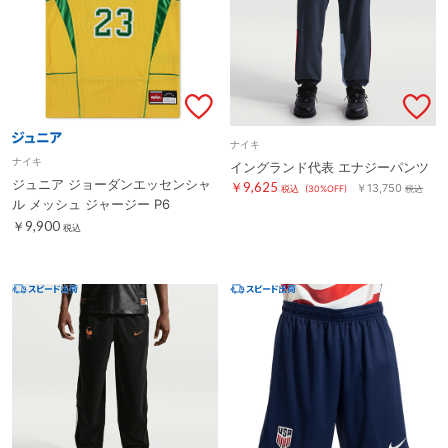
ナイキ
ナイキ
イングランド代表 エナジーパンツ
ジュニア ジョーダンエッセンシャ
￥9,625
￥13,750
税込
(30%OFF)
税込
ル メッシュ ジャージー P6
￥9,900
税込